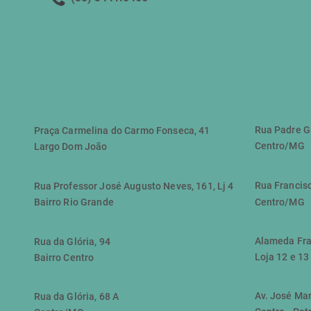
Localização
Diamantina
Sen. Modest
Rua Padre G
Praça Carmelina do Carmo Fonseca, 41
Centro/MG
Largo Dom João
Felício dos 
Diamantina II
Rua Francis
Rua Professor José Augusto Neves, 161, Lj 4
Bairro Rio Grande
Centro/MG
Diamantina III
Conceição d
​Alameda Fra
Rua da Glória, 94
Loja 12 e 13 
Bairro Centro
Patrocínio
São Gonçalo do Rio Preto
Av. José Mar
Rua da Glória, 68 A