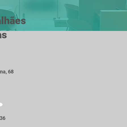
lhães
as
na, 68
036