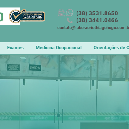
(38) 3531.8650
(38) 3441.0466
contato@laboraoriothiagohugo.com.b
Exames
Medicina Ocupacional
Orientações de 