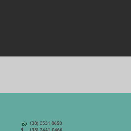
Contato
r
(38) 3531 8650
(38) 3441.0466