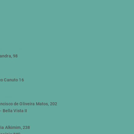
ino Gonçalves
andra, 98
Santos
co Canuto 16
o Mato Dentro
ncisco de Oliveira Matos, 202
- Bella Vista II
ia Alkimim, 238