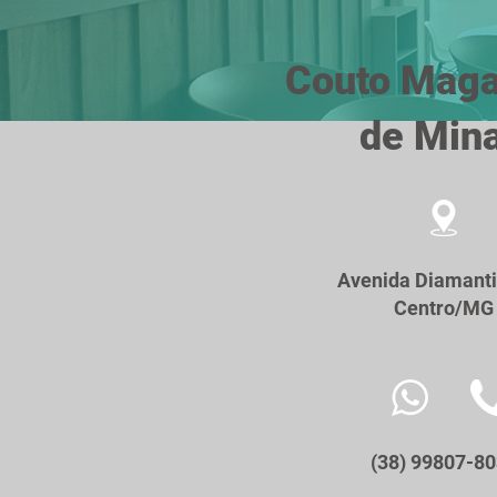
Couto Maga
de Min
Avenida Diamanti
Centro/MG
(38) 99807-8